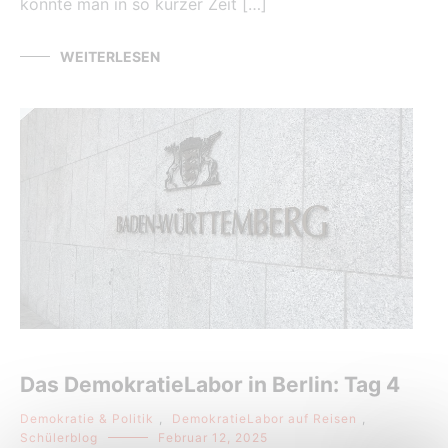
könnte man in so kurzer Zeit […]
WEITERLESEN
Das DemokratieLabor in Berlin: Tag 4
Demokratie & Politik
,
DemokratieLabor auf Reisen
,
Schülerblog
Februar 12, 2025