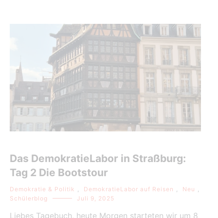
Das DemokratieLabor in Straßburg:
Tag 2 Die Bootstour
Demokratie & Politik
,
DemokratieLabor auf Reisen
,
Neu
,
Schülerblog
Juli 9, 2025
Liebes Tagebuch, heute Morgen starteten wir um 8