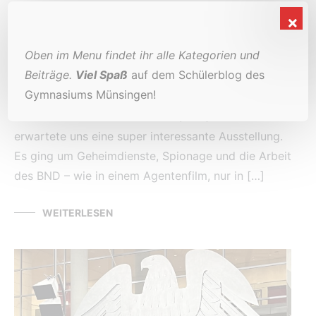
Liebes Tagebuch, heute konnten wir ein bisschen
länger schlafen und sind erst um 8:30
Oben im Menu findet ihr alle Kategorien und
Uhr aufgestanden. Danach gab es ein gemütliches
Beiträge.
Viel Spaß
auf dem Schülerblog des
Frühstück, bevor es zu unserem ersten
Gymnasiums Münsingen!
Programmpunkt des Tages ging:
dem Bundesnachrichtendienst (BND). Dort
erwartete uns eine super interessante Ausstellung.
Es ging um Geheimdienste, Spionage und die Arbeit
des BND – wie in einem Agentenfilm, nur in […]
WEITERLESEN