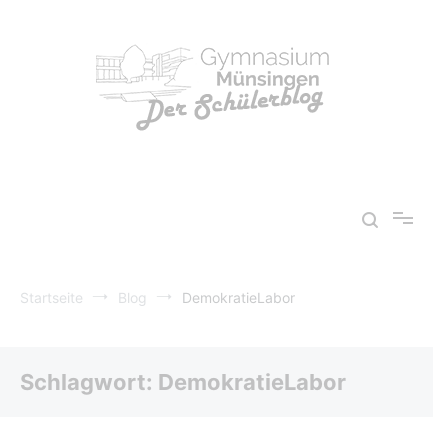
Zum
Inhalt
springen
Schülerblog Gymnasium Münsingen
Startseite
Blog
DemokratieLabor
Schlagwort:
DemokratieLabor